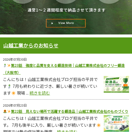
山越工業からのお知らせ
2026年07月30日
第23話 強度と品質を支える鍛造技術｜山越工業株式会社のフリー鍛造
（大阪市）
こんにちは！山越工業株式会社ブログ担当の平井で
す
7月も終わりに近づき、厳しい暑さが続いてい
ます
現場 ...
続きを読む
2026年07月23日
第22話 見えない場所で活躍する鍛造品｜山越工業株式会社のものづくり
こんにちは！山越工業株式会社ブログ担当の平井で
す。 7月も後半に入り、厳しい暑さが続いています
現場では熱中症対策を徹底 ...
続きを読む