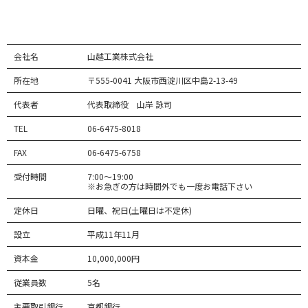
会社名
山越工業株式会社
所在地
〒555-0041 大阪市西淀川区中島2-13-49
代表者
代表取締役 山岸 詠司
TEL
06-6475-8018
FAX
06-6475-6758
受付時間
7:00～19:00
※お急ぎの方は時間外でも一度お電話下さい
定休日
日曜、祝日(土曜日は不定休)
設立
平成11年11月
資本金
10,000,000円
従業員数
5名
主要取引銀行
京都銀行