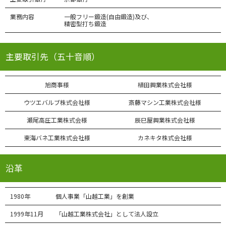
業務内容
一般フリー鍛造(自由鍛造)及び、
精密型打ち鍛造
主要取引先（五十音順）
旭商事様
植田興業株式会社様
ウツエバルブ株式会社様
斎藤マシン工業株式会社様
瀬尾高圧工業株式会様
辰巳屋興業株式会社様
東海バネ工業株式会社様
カネキタ株式会社様
沿革
1980年
個人事業「山越工業」を創業
1999年11月
「山越工業株式会社」として法人設立