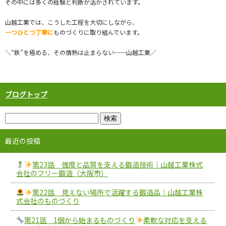
その中には多くの経験と判断が活かされています。
山越工業では、こうした工程を大切にしながら、
一つひとつ丁寧に
ものづくりに取り組んでいます。
＼“鉄”を極める、その情熱は止まらない──山越工業／
ブログトップ
最近の投稿
第23話 強度と品質を支える鍛造技術｜山越工業株式
会社のフリー鍛造（大阪市）
第22話 見えない場所で活躍する鍛造品｜山越工業株
式会社のものづくり
第21話 1個から始まるものづくり
柔軟な対応を支える